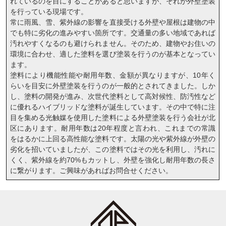
れているのを目にすることがあると思いますが、それが外壁塗装
を行っている現場です。
常に雨風、雪、紫外線の影響を直接受ける外壁や屋根は建物の中
でも特に劣化の進みやすい箇所です。交通量の多い地域であれば
汚れやすくなるのも避けられません。そのため、建物やお住いの
環境に合わせ、適した塗料を選び塗装を行うのが基本となってい
ます。
塗料により機能性能や耐用年数、金額が異なりますが、10年く
らいを目安に外壁塗装を行うのが一般的とされてきました。しか
し、塗料の開発が進み、次世代塗料として高対候性、防汚性など
に優れるハイブリッドな塗料が誕生しています。その中で特に注
目を集める光触媒を使用した塗料による外壁塗装を行う会社が北
区にあります。耐用年数は20年程度と言われ、これまでの常識
をはるかに上回る高性能な塗料です。太陽の光や紫外線が外壁の
劣化を招いていましたが、この塗料ではその光を利用し、汚れに
くく、紫外線を約70%もカットし、外壁を強化し耐用年数の長さ
に繋がります。ご興味があればお問合せください。