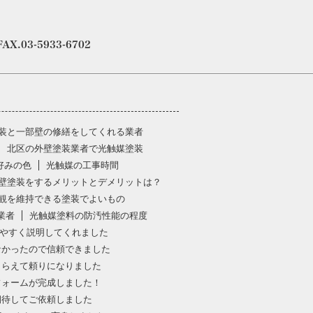
.03-5933-6702
装と一部壁の修繕をしてくれる業者
北区の外壁塗装業者で光触媒塗装
好みの色
光触媒の工事時間
壁塗装をするメリットとデメリットは？
観を維持できる塗装でよいもの
業者
光触媒塗料の防汚性能の程度
やすく説明してくれました
なかったので信頼できました
もらえて頼りになりました
フォームが完成しました！
期待してご依頼しました