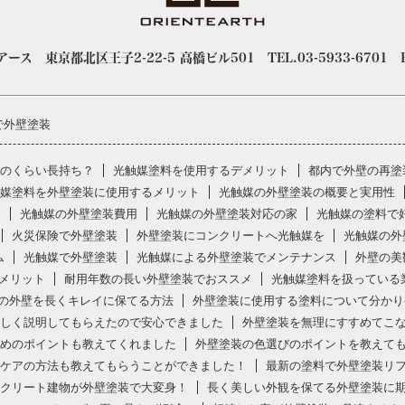
 東京都北区王子2-22-5 高橋ビル501 TEL.03-5933-6701 FAX
で外壁塗装
のくらい長持ち？
光触媒塗料を使用するデメリット
都内で外壁の再塗
媒塗料を外壁塗装に使用するメリット
光触媒の外壁塗装の概要と実用性
ト
光触媒の外壁塗装費用
光触媒の外壁塗装対応の家
光触媒の塗料で
火災保険で外壁塗装
外壁塗装にコンクリートへ光触媒を
光触媒の外
ム
光触媒で外壁塗装
光触媒による外壁塗装でメンテナンス
外壁の美
メリット
耐用年数の長い外壁塗装でおススメ
光触媒塗料を扱っている
の外壁を長くキレイに保てる方法
外壁塗装に使用する塗料について分かり
しく説明してもらえたので安心できました
外壁塗装を無理にすすめてこ
めのポイントも教えてくれました
外壁塗装の色選びのポイントを教えて
ケアの方法も教えてもらうことができました！
最新の塗料で外壁塗装リ
クリート建物が外壁塗装で大変身！
長く美しい外観を保てる外壁塗装に