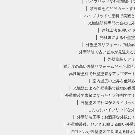
ハイブリッドな外壁塗装リ
紫外線を約70％カット
ハイブリッドな塗料で美観と
光触媒塗料専門の会社に外
遮熱工法を用いた
光触媒による外壁塗
外壁塗装リフォームで建物
外壁塗装で古いビルが見違える
外壁塗装リフォ
満足度の高い外壁リフォームだった北区
高性能塗料で外壁塗装をアップデー
室内温度の上昇を低減
光触媒による外壁塗装で建物の保
外壁塗装で素敵になったと大評判です
外壁塗装で社屋がスタイリッ
こんなにハイブリッドな外
外壁塗装工事でお洒落な外観に
外壁塗装後、ひときわ映える白い外壁
自社ビルが外壁塗装で見違えるほど