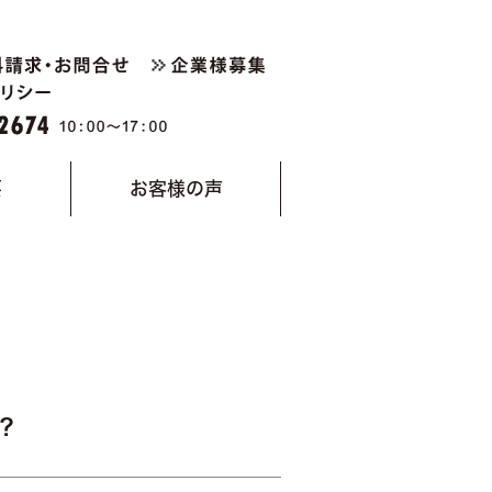
要
お客様の声
？