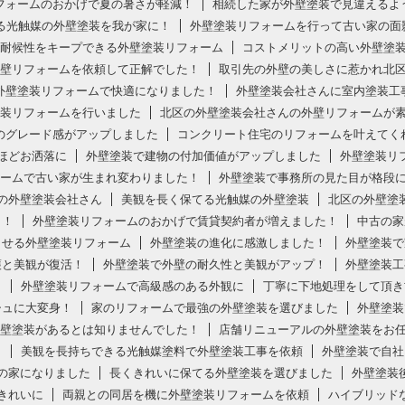
フォームのおかげで夏の暑さが軽減！
相続した家が外壁塗装で見違えるよ
する光触媒の外壁塗装を我が家に！
外壁塗装リフォームを行って古い家の面
耐候性をキープできる外壁塗装リフォーム
コストメリットの高い外壁塗
壁リフォームを依頼して正解でした！
取引先の外壁の美しさに惹かれ北
外壁塗装リフォームで快適になりました！
外壁塗装会社さんに室内塗装工
装リフォームを行いました
北区の外壁塗装会社さんの外壁リフォームが
のグレード感がアップしました
コンクリート住宅のリフォームを叶えてく
ほどお洒落に
外壁塗装で建物の付加価値がアップしました
外壁塗装リ
ームで古い家が生まれ変わりました！
外壁塗装で事務所の見た目が格段
の外壁塗装会社さん
美観を長く保てる光触媒の外壁塗装
北区の外壁塗
ト！
外壁塗装リフォームのおかげで賃貸契約者が増えました！
中古の家
させる外壁塗装リフォーム
外壁塗装の進化に感激しました！
外壁塗装で
護と美観が復活！
外壁塗装で外壁の耐久性と美観がアップ！
外壁塗装工
！
外壁塗装リフォームで高級感のある外観に
丁寧に下地処理をして頂き
シュに大変身！
家のリフォームで最強の外壁塗装を選びました
外壁塗装
壁塗装があるとは知りませんでした！
店舗リニューアルの外壁塗装をお
！
美観を長持ちできる光触媒塗料で外壁塗装工事を依頼
外壁塗装で自社
の家になりました
長くきれいに保てる外壁塗装を選びました
外壁塗装
きれいに
両親との同居を機に外壁塗装リフォームを依頼
ハイブリッド